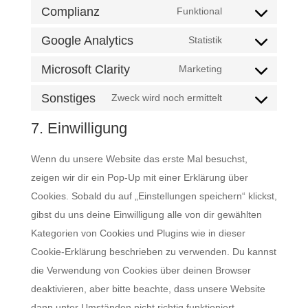
to
Complianz
Funktional
wordpress
Consent
service
to
Google Analytics
Statistik
divi-
Consent
service
(elegant-
to
Microsoft Clarity
Marketing
complianz
Consent
themes)
service
to
Sonstiges
Zweck wird noch ermittelt
google-
Consent
service
analytics
to
7. Einwilligung
microsoft-
service
clarity
Wenn du unsere Website das erste Mal besuchst,
sonstiges
zeigen wir dir ein Pop-Up mit einer Erklärung über
Cookies. Sobald du auf „Einstellungen speichern“ klickst,
gibst du uns deine Einwilligung alle von dir gewählten
Kategorien von Cookies und Plugins wie in dieser
Cookie-Erklärung beschrieben zu verwenden. Du kannst
die Verwendung von Cookies über deinen Browser
deaktivieren, aber bitte beachte, dass unsere Website
dann unter Umständen nicht richtig funktioniert.