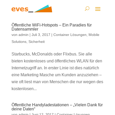
Öffentliche WiFi-Hotspots – Ein Paradies für
Datensammler
von
admin
|
Juli 3, 2017
|
Container Lösungen
,
Mobile
Solutions
,
Sicherheit
Starbucks, McDonalds oder Flixbus. Sie alle
bieten kostenloses und öffentliches WLAN für den
Internetzugriff an. In erster Linie ist dies natürlich
eine Marketing Masche um Kunden anzuziehen –
wie oft liest man von Menschen die nur wegen des
kostenlosen...
Öffentliche Handyladestationen – „Vielen Dank für
deine Daten“
von
admin
|
Juni 12, 2017
|
Container Lösungen
,