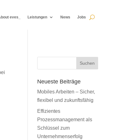
About eves_
Leistungen
News
Jobs
About eves_
Leistungen
News
Jobs
Suchen
bei
n
Neueste Beiträge
Mobiles Arbeiten – Sicher,
flexibel und zukunftsfähig
Effizientes
Prozessmanagement als
Schlüssel zum
Unternehmenserfolg