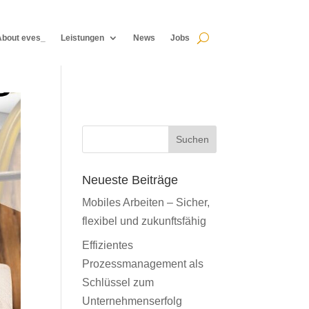
About eves_
Leistungen
News
Jobs
About eves_
Leistungen
News
Jobs
Suchen
Neueste Beiträge
Mobiles Arbeiten – Sicher,
flexibel und zukunftsfähig
Effizientes
Prozessmanagement als
Schlüssel zum
Unternehmenserfolg