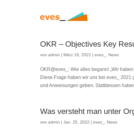
OKR – Objectives Key Resu
von
admin
|
März 18, 2022
|
eves_
,
News
OKR@eves_: Wie alles begann! „Wir haben ein
Diese Frage haben wir uns bei eves_ 2021 ge
und Anweisungen geben. Stattdessen haben 
Was versteht man unter Or
von
admin
|
Jan. 25, 2022
|
eves_
,
News