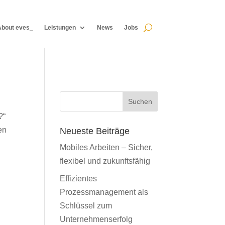
About eves_
Leistungen
News
Jobs
About eves_
Leistungen
News
Jobs
Suchen
?“
en
Neueste Beiträge
Mobiles Arbeiten – Sicher,
flexibel und zukunftsfähig
Effizientes
Prozessmanagement als
Schlüssel zum
Unternehmenserfolg