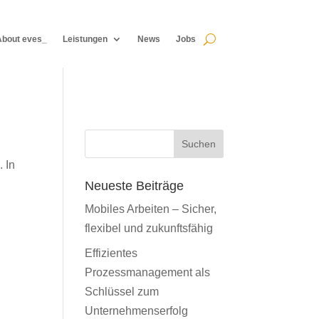
About eves_
Leistungen
News
Jobs
About eves_
Leistungen
News
Jobs
Suchen
 In
Neueste Beiträge
Mobiles Arbeiten – Sicher,
flexibel und zukunftsfähig
Effizientes
Prozessmanagement als
Schlüssel zum
Unternehmenserfolg