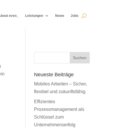
About eves_
Leistungen
News
Jobs
About eves_
Leistungen
News
Jobs
Suchen
u
ein
Neueste Beiträge
Mobiles Arbeiten – Sicher,
flexibel und zukunftsfähig
Effizientes
Prozessmanagement als
Schlüssel zum
Unternehmenserfolg