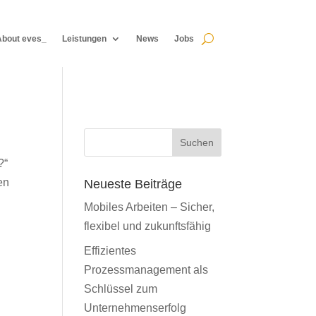
About eves_
Leistungen
News
Jobs
About eves_
Leistungen
News
Jobs
Suchen
?“
en
Neueste Beiträge
Mobiles Arbeiten – Sicher,
flexibel und zukunftsfähig
Effizientes
Prozessmanagement als
Schlüssel zum
Unternehmenserfolg