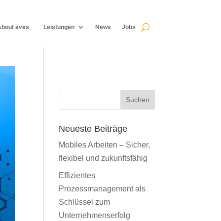
About eves_
Leistungen
News
Jobs
About eves_
Leistungen
News
Jobs
Suchen
Neueste Beiträge
Mobiles Arbeiten – Sicher,
flexibel und zukunftsfähig
Effizientes
Prozessmanagement als
Schlüssel zum
Unternehmenserfolg